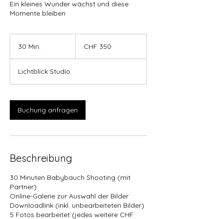
Ein kleines Wunder wächst und diese
Momente bleiben
350
Schweizer
30 Min.
3
CHF 350
Franken
0
M
Lichtblick Studio
i
n
.
Buchung anfragen
Beschreibung
30 Minuten Babybauch Shooting (mit
Partner)
Online-Galerie zur Auswahl der Bilder
Downloadlink (inkl. unbearbeiteten Bilder)
5 Fotos bearbeitet (jedes weitere CHF