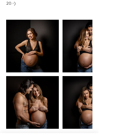
20.-)